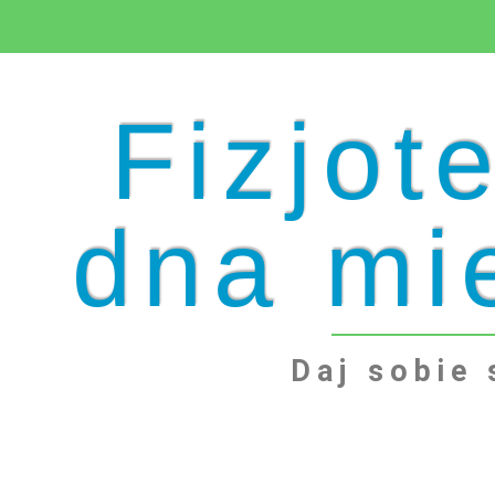
Fizjot
dna mi
Daj sobie