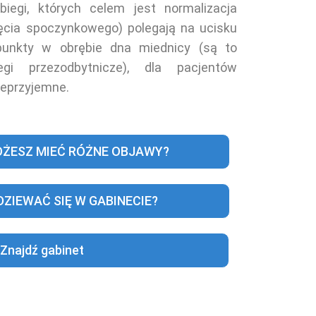
biegi, których celem jest normalizacja
ięcia spoczynkowego) polegają na ucisku
punkty w obrębie dna miednicy (są to
egi przezodbytnicze), dla pacjentów
ieprzyjemne.
ŻESZ MIEĆ RÓŻNE OBJAWY?
ZIEWAĆ SIĘ W GABINECIE?
Znajdź gabinet