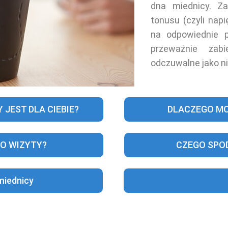
dna miednicy. Za
tonusu (czyli nap
na odpowiednie 
przeważnie zabi
odczuwalne jako n
 JEST DLA CIEBIE?
DLACZEGO MO
O WIZYTY?
CZEGO SPOD
miednicy