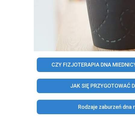
CZY FIZJOTERAPIA DNA MIEDNICY
JAK SIĘ PRZYGOTOWAĆ D
Rodzaje zaburzeń dna 