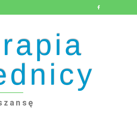
erapia
ednicy
 szansę