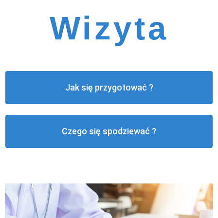
Wizyta
Jak się przygotować ?
Czego się spodziewać ?